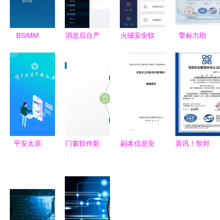
BSIMM
消息后台产
火绒安全软
擎标力助
——构筑坚
品功能模块
件
etsme个人
若磐石的安
的设计思路
v5.0.18.3
私有云获
全软件 网
官方版 起
ISO信息安
络与信息安
点软件园的
全/隐私安
全软件开发
网络安全新
全国际标准
的新范式
选择
双认证，推
动网络与信
平安太原
门窗软件新
副本信息安
喜讯！智邦
息安全软件
APP免费下
纪元 技术
全风险评价
国际获
开发新高度
载指南 安
突破再攀高
管理软件研
ISO27001
卓最新版
峰
究与开发技
认证，筑牢
v2.1功能详
术报告
网络与信息
解与多特软
安全基石